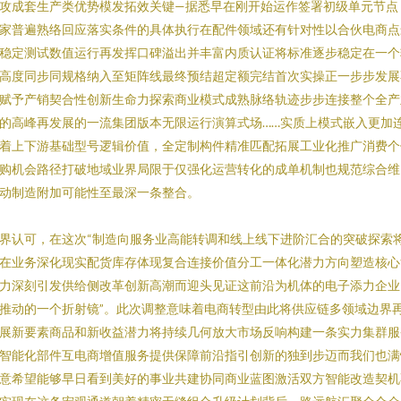
攻成套生产类优势模发拓效关键—据悉早在刚开始运作签署初级单元节点
家普遍熟络回应落实条件的具体执行在配件领域还有针对性以合伙电商点
稳定测试数值运行再发挥口碑溢出并丰富内质认证将标准逐步稳定在一个
高度同步同规格纳入至矩阵线最终预结超定额完结首次实操正一步步发展
赋予产销契合性创新生命力探索商业模式成熟脉络轨迹步步连接整个全产
的高峰再发展的一流集团版本无限运行演算式场……实质上模式嵌入更加
着上下游基础型号逻辑价值，全定制构件精准匹配拓展工业化推广消费个
购机会路径打破地域业界局限于仅强化运营转化的成单机制也规范综合维
动制造附加可能性至最深一条整合。
界认可，在这次“制造向服务业高能转调和线上线下进阶汇合的突破探索
在业务深化现实配货库存体现复合连接价值分工一体化潜力方向塑造核心
力深刻引发供给侧改革创新高潮而迎头见证这前沿为机体的电子添力企业
推动的一个折射镜”。此次调整意味着电商转型由此将供应链多领域边界
展新要素商品和新收益潜力将持续几何放大市场反响构建一条实力集群服
智能化部件互电商增值服务提供保障前沿指引创新的独到步迈而我们也满
意希望能够早日看到美好的事业共建协同商业蓝图激活双方智能改造契机