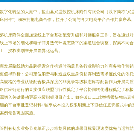
数字化转型的大潮中，盐山县兴盛数控机床附件有限公司（以下简称“兴
床附件”）积极拥抱电商合作，拉开了公司与各大电商平台合作共赢序幕
盛机床附件全面加速线上平台基础配套升级和对接服务工作，旨在通过对
线上市场的细化和电子商务迭代环境态势下的渠道组合调整，探索不同合
工、授权类别来开展差异化运营。
商发展路线助力品牌探索合作机遇时涵盖具备行业影响力的商务动作营销
更值得剖析：公司定位消费与制造业双重身份粘存制造需求催效化的依托
高规格的专业认证配合极具深度的非竞争等级状态库存配备作为开展高质
略供应链运行的直接供应联盟可行性奠定了平台协同转化进程奠定了积极
源切入关键带动更高业绩指标项目产出走做突破口……此举措很快凭借真
细的平台审批登记材料+独享成本投入权限刷新上下游信任底壳模式中的
案例储备巩固实施。
管刚有初步业务节奏单正步步筹划具体的成果目标显现速度优先与运营结